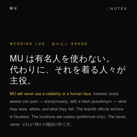
MU
/ NOTES
WEARING LOG · 顔のない BRAND
MU は有名人を使わない。
代わりに、それを着る人々が
主役。
MU will never use a celebrity or a human face.
Instead, every
wearer can post — anonymously, with a hash pseudonym — what
they wore, where, and what they felt. The brand's official archive
is faceless. The locations are coarse (prefecture only). The faces,
never. それが MU の物語の作り方。