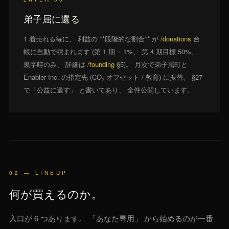
弟子屈に還る
1 着売れる毎に、 利益の **段階的な割合** が
/donations
台
帳に自動で積まれます (第 1 期 = 1%、 第 4 期目標 50%、
黒字時のみ、 詳細は
/founding
§5)。 月次で弟子屈町と
Enabler Inc. の指定先 (CO₂ オフセット / 教育) に振替。 §27
で「公益に還す」 と書いてあり、 全件公開しています。
02 — LINEUP
何が買えるのか。
入口が 6 つあります。 「あなた専用」 から始めるのが一番