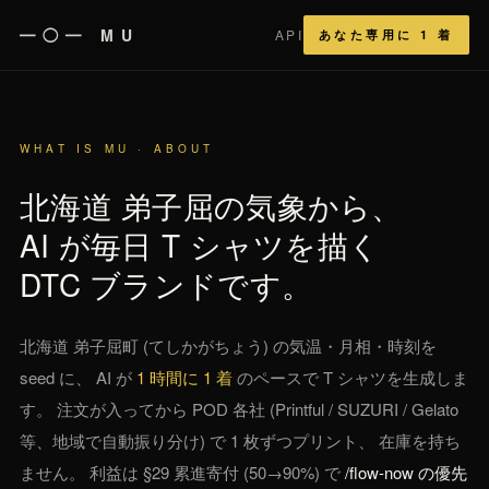
━◯━ MU
API
あなた専用に 1 着
WHAT IS MU · ABOUT
北海道 弟子屈の気象から、
AI が毎日 T シャツを描く
DTC ブランドです。
北海道 弟子屈町 (てしかがちょう) の気温・月相・時刻を
seed に、 AI が
1 時間に 1 着
のペースで T シャツを生成しま
す。 注文が入ってから POD 各社 (Printful / SUZURI / Gelato
等、地域で自動振り分け) で 1 枚ずつプリント、 在庫を持ち
ません。 利益は §29 累進寄付 (50→90%) で
/flow-now の優先