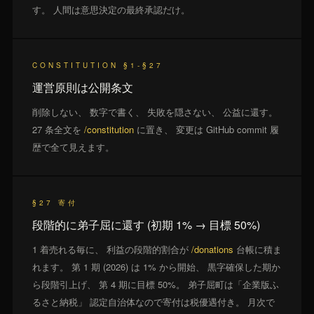
す。 人間は意思決定の最終承認だけ。
CONSTITUTION §1-§27
運営原則は公開条文
削除しない、 数字で書く、 失敗を隠さない、 公益に還す。
27 条全文を
/constitution
に置き、 変更は GitHub commit 履
歴で全て見えます。
§27 寄付
段階的に弟子屈に還す (初期 1% → 目標 50%)
1 着売れる毎に、 利益の段階的割合が
/donations
台帳に積ま
れます。 第 1 期 (2026) は 1% から開始、 黒字確保した期か
ら段階引上げ、 第 4 期に目標 50%。 弟子屈町は「企業版ふ
るさと納税」 認定自治体なので寄付は税優遇付き。 月次で