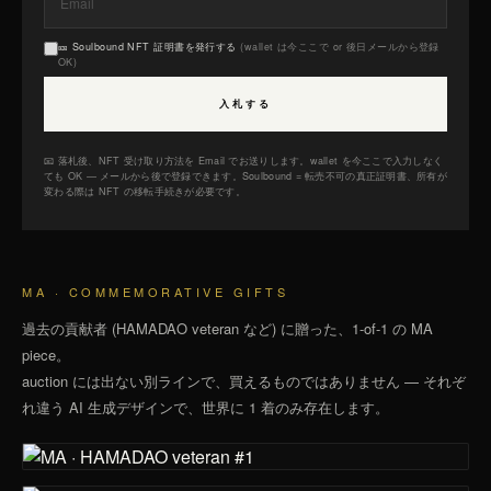
🎫 Soulbound NFT 証明書を発行する
(wallet は今ここで or 後日メールから登録
OK)
入札する
📧 落札後、NFT 受け取り方法を Email でお送りします。wallet を今ここで入力しなく
ても OK — メールから後で登録できます。Soulbound = 転売不可の真正証明書、所有が
変わる際は NFT の移転手続きが必要です。
MA · COMMEMORATIVE GIFTS
過去の貢献者 (HAMADAO veteran など) に贈った、1-of-1 の MA
piece。
auction には出ない別ラインで、買えるものではありません — それぞ
れ違う AI 生成デザインで、世界に 1 着のみ存在します。