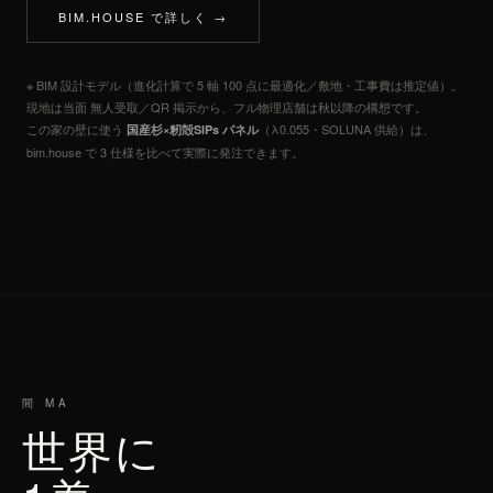
BIM.HOUSE で詳しく →
※ BIM 設計モデル（進化計算で 5 軸 100 点に最適化／敷地・工事費は推定値）。
現地は当面 無人受取／QR 掲示から、フル物理店舗は秋以降の構想です。
この家の壁に使う
（λ0.055・SOLUNA 供給）は、
国産杉×籾殻SIPs パネル
bim.house で 3 仕様を比べて実際に発注できます。
間 MA
世界に