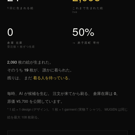
1日に生まれる絵
これまで生まれた絵
live
0
50%
倉庫 在庫
→ 弟子屈町 寄付
受注後 1 枚ずつ生産
2,093
枚の絵が生まれた。
そのうち
19
枚が、 誰かに着られた。
残りは、 まだ
着る人を待っている
。
毎時、AI が候補を生む。 注文が来てから刷る、 倉庫在庫は
0
。
原価 ¥5,700 を公開しています。
* 1 絵 = 1 design (デザイン)。 1 枚 = 1 garment (実物 T シャツ)。 MUGEN は同じ
絵を最大 108 枚刷る。