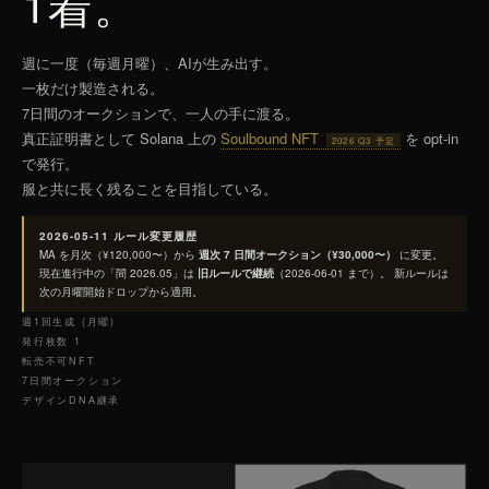
1着。
週に一度（毎週月曜）、AIが生み出す。
一枚だけ製造される。
7日間のオークションで、一人の手に渡る。
真正証明書として Solana 上の
Soulbound NFT
を opt-in
2026 Q3 予定
で発行。
服と共に長く残ることを目指している。
2026-05-11 ルール変更履歴
MA を月次（¥120,000〜）から
週次 7 日間オークション（¥30,000〜）
に変更。
現在進行中の「間 2026.05」は
旧ルールで継続
（2026-06-01 まで）。 新ルールは
次の月曜開始ドロップから適用。
週1回生成 (月曜)
発行枚数
1
転売不可NFT
7日間オークション
デザインDNA継承