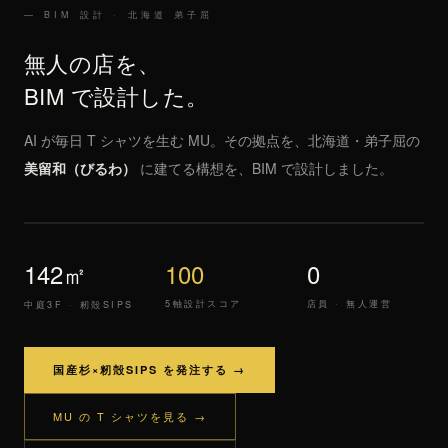
— BIM 設計 · 北海道 弟子屈
無人の店を、
BIM で設計した。
AI が毎日 T シャツを生む MU。その拠点を、北海道・弟子屈の
美留和（びるわ）
に建てる構想を、BIM で設計しました。
MU 自動Tシャツ工房 美留和 · 設計イメージ（焼杉×浮き屋根）· 中庭3F
▶ 3D で操作する
142㎡
142㎡
100
0
5軸設計スコア
店員 · 無人運営
中庭3F · 籾殻SIPS
国産杉×籾殻SIPS を発注する →
MU の T シャツを見る →