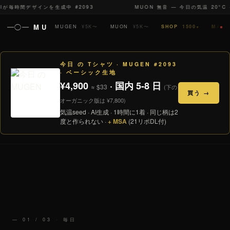
 AIが毎時間デザインを生成中
#2093
MUON 無音 — 今日の気温
20
°C 
━◯━
MU
MUGEN
¥5K〜
MUON
¥5K〜
SHOP
1500+
MAR
今日 の Tシャツ · MUGEN #2093
· ベーシック生地
¥4,900
· 国内 5-8 日
≈ $33
(下の
買う →
オーガニック版は ¥7,800)
気温seed · AI生成 · 1時間に1着 · 同じ柄は2
度と作られない ·
+ MSA
(21リポDL付)
— 01 / 03 · 毎日