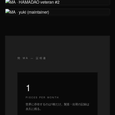
CLAIMED · 発送準備中
MA · HAMADAO veteran #1
1-of-1 · 非売品
CLAIMED · 発送準備中
MA · HAMADAO veteran #2
1-of-1 · 非売品
CLAIMED · 発送準備中
MA · yuki (maintainer)
1-of-1 · 非売品
間 MA — 証明書
1
PIECES PER MONTH
世界に存在するのは1枚だけ。製造・出荷の記録は
永久に残る。