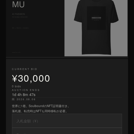
CURRENT BID
¥30,000
0 bids
AUCTION ENDS
1d 4h 8m 46s
間 2026.08.06
世界に1着。SoulboundのNFT証明書付き。
落札後、転売時はNFTも同時移転が必要。