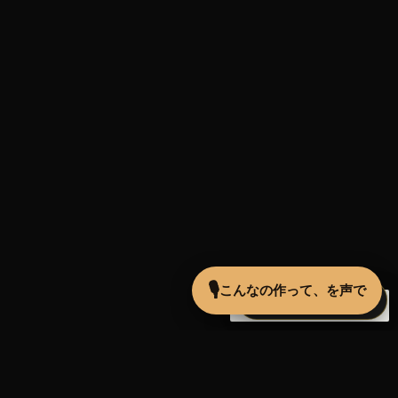
🔓
×
30pt で続きを見る
MUGEN ¥5K〜
next drop 8m 48s