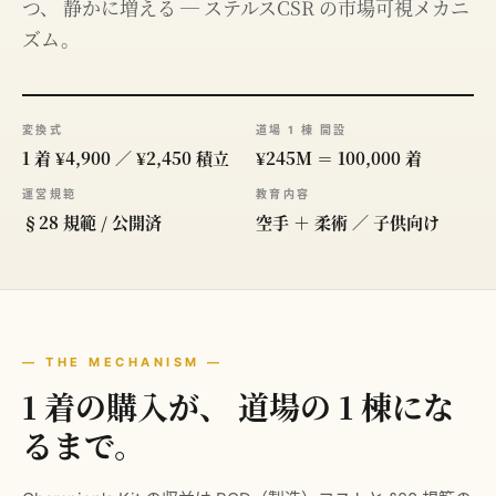
つ、 静かに増える ─ ステルスCSR の市場可視メカニ
ズム。
変換式
道場 1 棟 開設
1 着 ¥4,900 ／ ¥2,450 積立
¥245M ＝ 100,000 着
運営規範
教育内容
§28 規範 / 公開済
空手 ＋ 柔術 ／ 子供向け
— THE MECHANISM —
1 着の購入が、 道場の 1 棟にな
るまで。