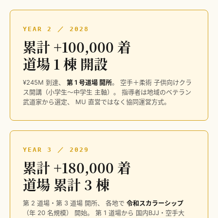
YEAR 2 ／ 2028
累計 +100,000 着
道場 1 棟 開設
¥245M 到達、
第 1 号道場 開所
。 空手＋柔術 子供向けクラ
ス開講（小学生〜中学生 主軸）。 指導者は地域のベテラン
武道家から選定、 MU 直営ではなく協同運営方式。
YEAR 3 ／ 2029
累計 +180,000 着
道場 累計 3 棟
第 2 道場・第 3 道場 開所、 各地で
令和スカラーシップ
（年 20 名規模） 開始。 第 1 道場から 国内BJJ・空手大