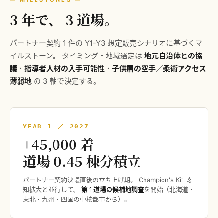
3 年で、 3 道場。
パートナー契約 1 件の Y1-Y3 想定販売シナリオに基づくマ
イルストーン。 タイミング・地域選定は
地元自治体との協
議
・
指導者人材の入手可能性
・
子供層の空手／柔術アクセス
薄弱地
の 3 軸で決定する。
YEAR 1 ／ 2027
+45,000 着
道場 0.45 棟分積立
パートナー契約決議直後の立ち上げ期。 Champion's Kit 認
知拡大と並行して、
第 1 道場の候補地調査
を開始（北海道・
東北・九州・四国の中核都市から）。