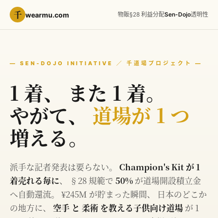
千
wearmu.com
物販
§28 利益分配
Sen-Dojo
透明性
— SEN-DOJO INITIATIVE ／ 千道場プロジェクト —
1 着、 また 1 着。
やがて、
道場が 1 つ
増える。
派手な記者発表は要らない。
Champion's Kit が 1
着売れる毎に
、 §28 規範で
50%
が道場開設積立金
へ自動還流。 ¥245M が貯まった瞬間、 日本のどこか
の地方に、
空手 と 柔術 を教える子供向け道場
が 1