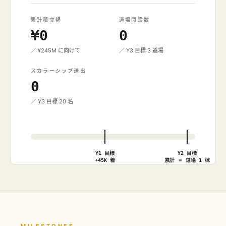
累計積立額
道場開設数
¥0
0
／ ¥245M に向けて
／ Y3 目標 3 道場
スカラーシップ送出
0
／ Y3 目標 20 名
Y1 目標
Y2 目標
+45K 着
累計 ＝ 道場 1 棟
— MILESTONES —