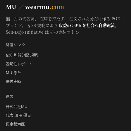
MU ／ wearmu
.com
無・月の代名詞、 在庫を持たず、 注文された分だけ作る POD
ブランド。 §28 規範により
収益の 50% を社会へ自動還流
。
Sen-Dojo Initiative は その実装の 1 つ。
関連リンク
§28 利益分配 規範
透明性レポート
MU 憲章
寄付実績
運営
株式会社MU
代表 濱田 優貴
東京都港区