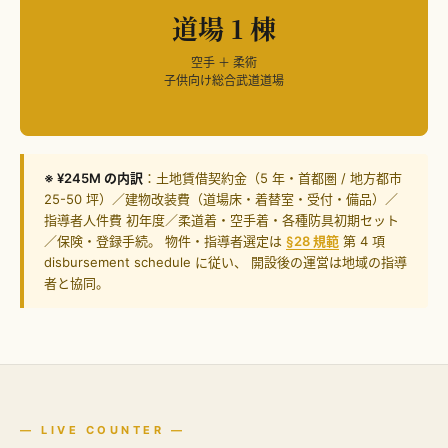
道場 1 棟
空手 ＋ 柔術
子供向け総合武道道場
※ ¥245M の内訳
：土地賃借契約金（5 年・首都圏 / 地方都市
25-50 坪）／建物改装費（道場床・着替室・受付・備品）／
指導者人件費 初年度／柔道着・空手着・各種防具初期セット
／保険・登録手続。 物件・指導者選定は
§28 規範
第 4 項
disbursement schedule に従い、 開設後の運営は地域の指導
者と協同。
— LIVE COUNTER —