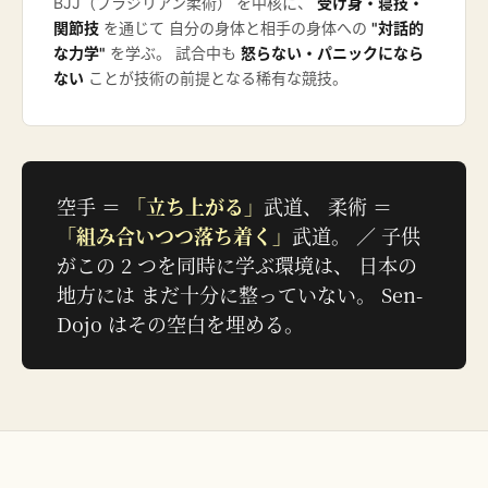
BJJ（ブラジリアン柔術） を中核に、
受け身・寝技・
関節技
を通じて 自分の身体と相手の身体への
"対話的
な力学"
を学ぶ。 試合中も
怒らない・パニックになら
ない
ことが技術の前提となる稀有な競技。
空手 ＝
「立ち上がる」
武道、 柔術 ＝
「組み合いつつ落ち着く」
武道。 ／ 子供
がこの 2 つを同時に学ぶ環境は、 日本の
地方には まだ十分に整っていない。 Sen-
Dojo はその空白を埋める。