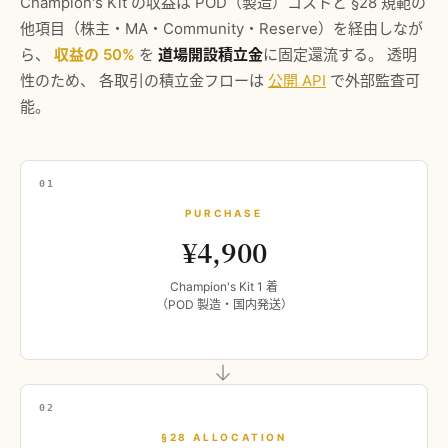
Champion's Kit の収益は POD（製造）コストと §28 規範の
他項目（株主・MA・Community・Reserve）を経由しなが
ら、
収益の 50%
を
道場開設積立金
に固定還流する。 透明
性のため、 各取引の積立金フローは
公開 API
で外部監査可
能。
01
PURCHASE
¥4,900
Champion's Kit 1 着
（POD 製造・国内発送）
→
02
§28 ALLOCATION