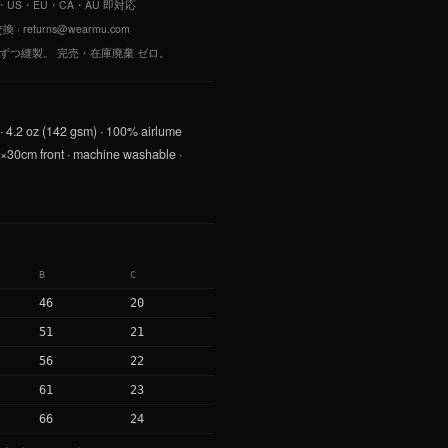
 · JP・US・EU・CA・AU 即対応
returns@wearmu.com
枚ずつ縫製。 完売・在庫廃棄 ゼロ。
· 4.2 oz (142 gsm) · 100% airlume
0×30cm front · machine washable ·
B
C
46
20
51
21
56
22
61
23
66
24