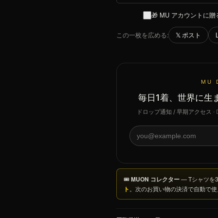
🎁 MU アカウントに贈
この一枚を広める:
𝕏 ポスト
MU 
毎日1着、世界に生
ドロップ通知 / 早期アクセス
· 
🎟
MUON コレクター
— Tシャツを
ト
。次のお買い物の決済で自動で使