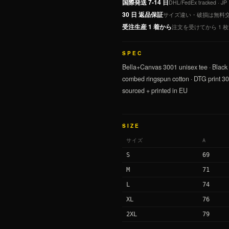
国際発送 7-14 日
DHL/FedEx tracked
30 日 返品保証
サイズ違い・破損は無料交換 · 
受注生産 1 着から
注文を受けてから 1 
SPEC
Bella+Canvas 3001 unisex tee · Black 
combed ringspun cotton · DTG print 3
sourced + printed in EU
SIZE
サイズ
A
S
69
M
71
L
74
XL
76
2XL
79