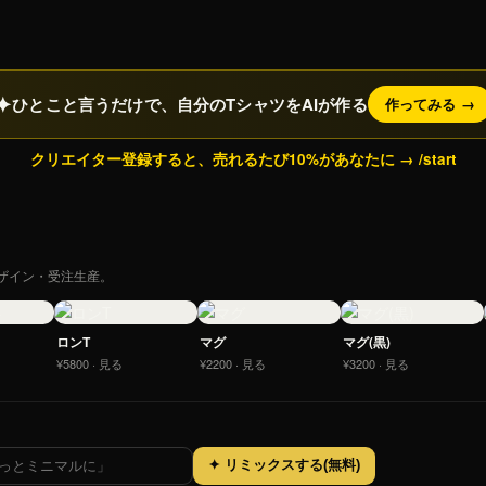
✦
ひとこと言うだけで、自分のTシャツをAIが作る
作ってみる →
クリエイター登録すると、売れるたび10%があなたに → /start
デザイン・受注生産。
ロンT
マグ
マグ(黒)
¥5800 · 見る
¥2200 · 見る
¥3200 · 見る
✦ リミックスする(無料)