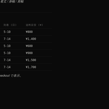
 · 着丈 / 身幅 / 肩幅
到着 (日)
送料目安 (¥)
5-10
¥800
7-14
¥1,400
5-10
¥600
5-10
¥900
7-14
¥1,500
7-14
¥1,700
 Checkout で表示。