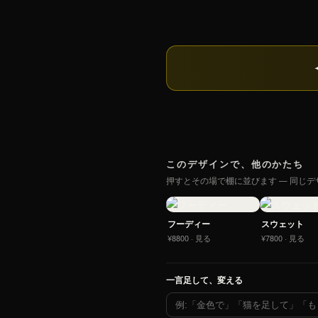
このデザインで、他のかたち
押すとその場で棚に並びます — 同じ
フーディー
スウェット
¥8800 · 見る
¥7800 · 見る
一言足して、変える