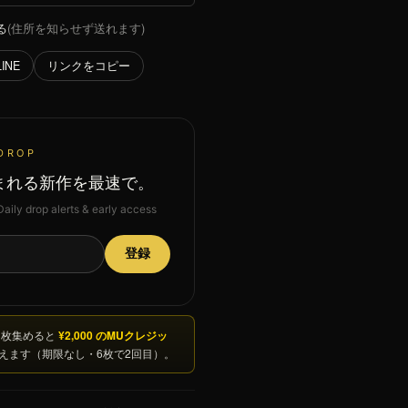
る
(住所を知らせず送れます)
リンクをコピー
LINE
DROP
まれる新作を最速で。
Daily drop alerts & early access
登録
3枚集めると
¥2,000 のMUクレジッ
えます（期限なし・6枚で2回目）。