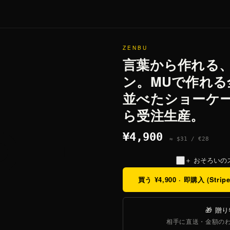
ZENBU
言葉から作れる、
ン。MUで作れる
並べたショーケー
ら受注生産。
¥4,900
≈ $31 / €28
＋ おそろいの
買う
¥4,900
· 即購入 (Stripe
🎁 贈
相手に直送・金額の