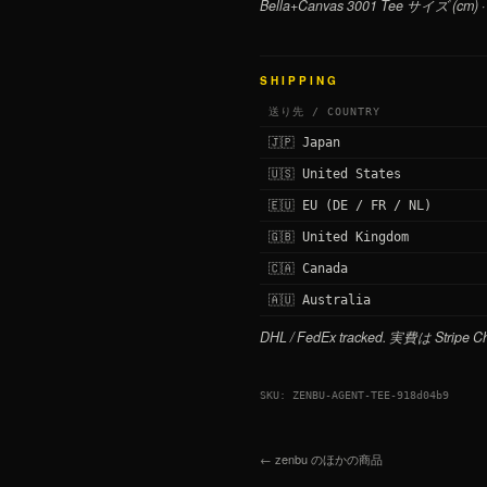
Bella+Canvas 3001 Tee サイズ (cm)
SHIPPING
送り先 / COUNTRY
🇯🇵 Japan
🇺🇸 United States
🇪🇺 EU (DE / FR / NL)
🇬🇧 United Kingdom
🇨🇦 Canada
🇦🇺 Australia
DHL / FedEx tracked. 実費は Stripe
SKU: ZENBU-AGENT-TEE-918d04b9
← zenbu のほかの商品