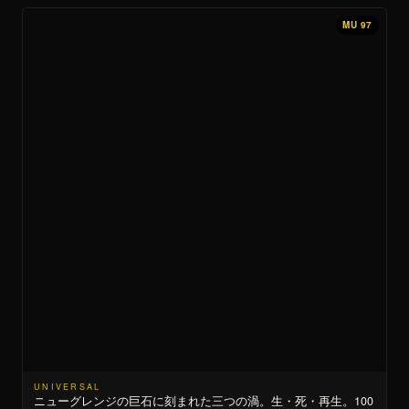
MU 97
UNIVERSAL
ニューグレンジの巨石に刻まれた三つの渦。生・死・再生。100