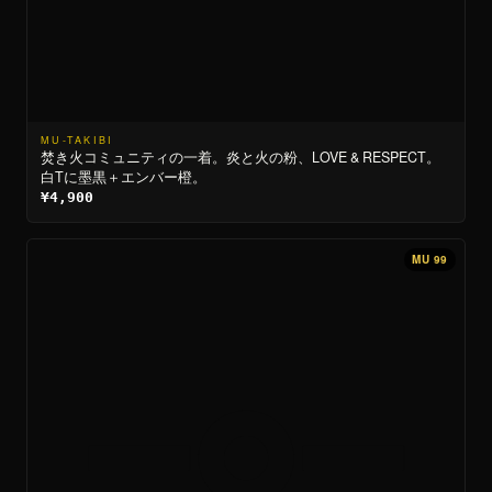
MU-TAKIBI
焚き火コミュニティの一着。炎と火の粉、LOVE & RESPECT。
白Tに墨黒＋エンバー橙。
¥4,900
MU 99