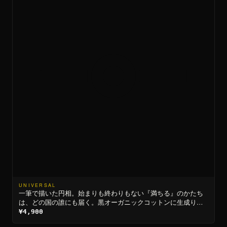
UNIVERSAL
一筆で描いた円相。始まりも終わりもない『満ちる』のかたち
は、どの国の誰にも届く。黒オーガニックコットンに生成りイ
ンク。100枚限定・通し番号入り。
¥4,900