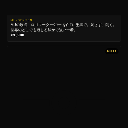
MU-GENTEN
MUの原点。ロゴマーク ━◯━ を白Tに墨黒で。足さず、削ぐ。
世界のどこでも通じる静かで強い一着。
¥4,900
MU 99