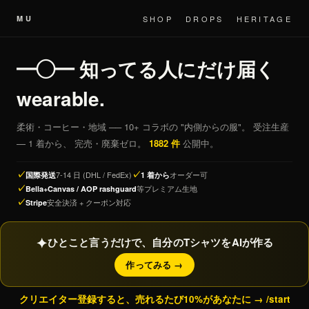
MU
SHOP
DROPS
HERITAGE
━◯━ 知ってる人にだけ届く
wearable.
柔術・コーヒー・地域 ── 10+ コラボの "内側からの服"。 受注生産
— 1 着から、 完売・廃棄ゼロ。
1882 件
公開中。
7-14 日 (DHL / FedEx)
オーダー可
国際発送
1 着から
等プレミアム生地
Bella+Canvas / AOP rashguard
安全決済 + クーポン対応
Stripe
✦
ひとこと言うだけで、自分のTシャツをAIが作る
作ってみる →
クリエイター登録すると、売れるたび10%があなたに → /start