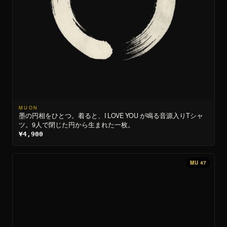
MUON
墨の円相をひとつ。着ると、I LOVE YOU が鳴る音源入りTシャ
ツ。9人で閉じた円から生まれた一枚。
¥4,900
MU 47