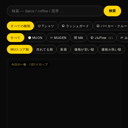
検索
すべての種類
👕 Tシャツ
🥋 ラッシュガード
🧥 パーカー・クルー
すべて
🌑 MUON
♾️ MUGEN
間 MA
🥋 JiuFlow
🌱
151
MUスコア順
売れてる順
新着
価格が安い順
価格が高い順
今日の一枚 · 1日1ドロップ