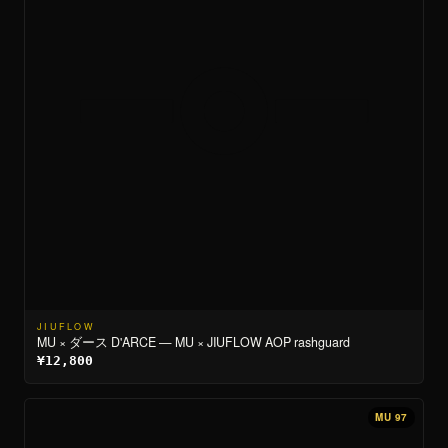
JIUFLOW
MU × ダース D'ARCE — MU × JIUFLOW AOP rashguard
¥12,800
MU 97